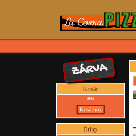
ZÁRVA
Kosár
üres
Étlap