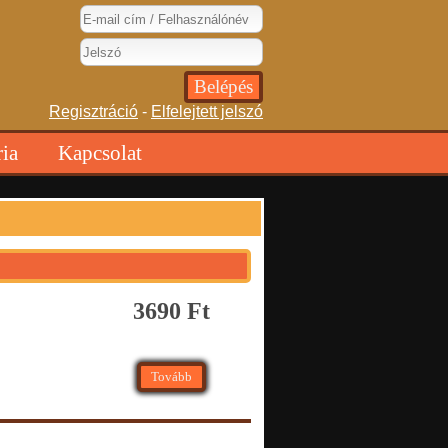
Regisztráció
-
Elfelejtett jelszó
ria
Kapcsolat
3690 Ft
Tovább