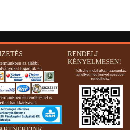
IZETÉS
RENDELJ
KÉNYELMESEN!
termünkben az alábbi
alványokat fogadjuk el:
Töltsd le mobil alkalmazásunkat,
amellyel még kényelmesebben
rendelhetsz!
termünkben és rendelésnél is
zethet bankkártyával.
ARTNEREINK