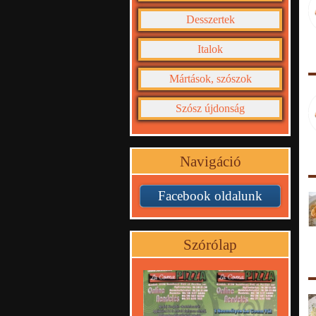
Desszertek
Italok
Mártások, szószok
Szósz újdonság
Navigáció
Facebook oldalunk
Szórólap