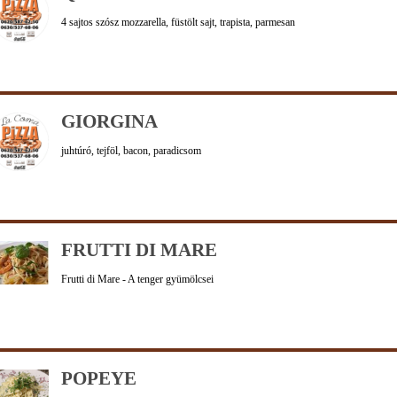
4 sajtos szósz mozzarella, füstölt sajt, trapista, parmesan
GIORGINA
juhtúró, tejföl, bacon, paradicsom
FRUTTI DI MARE
Frutti di Mare - A tenger gyümölcsei
POPEYE