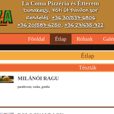
La Coma Pizzéria és Étterem
Dunakeszi, Fóti út Pavilon sor
Rendelés:
+36 30/537-6806
+36 20/587-6250
,
+36 27/635-722
Főoldal
Étlap
Rólunk
Galé
Étlap
Tészták
MILÁNÓI RAGU
paradicsom, sonka, gomba