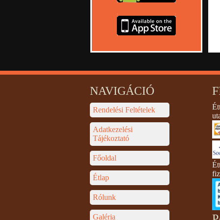
NAVIGÁCIÓ
F
Ét
Rendelési Feltételek
ut
Adatkezelési
Tájékoztató
Főoldal
Ét
fi
Étlap
Rólunk
P
Galéria