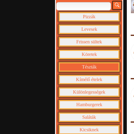
Pizzák
Levesek
Frissen sültek
Köretek
Tészták
Kímélő ételek
Különlegességek
Hamburgerek
Saláták
Kicsiknek