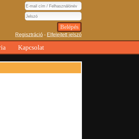
Regisztráció
-
Elfelejtett jelszó
ria
Kapcsolat