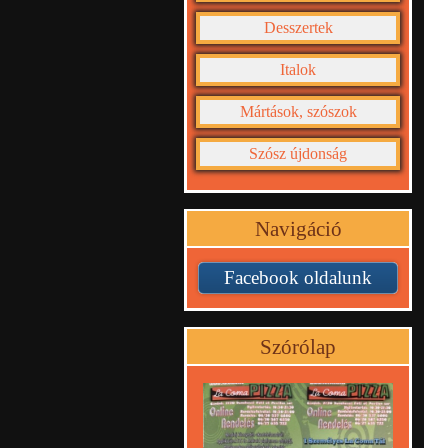
Desszertek
Italok
Mártások, szószok
Szósz újdonság
Navigáció
Facebook oldalunk
Szórólap