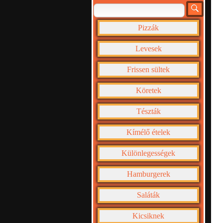
Pizzák
Levesek
Frissen sültek
Köretek
Tészták
Kímélő ételek
Különlegességek
Hamburgerek
Saláták
Kicsiknek