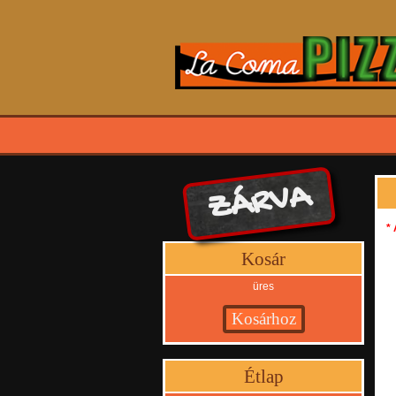
ZÁRVA
* 
Kosár
üres
Étlap