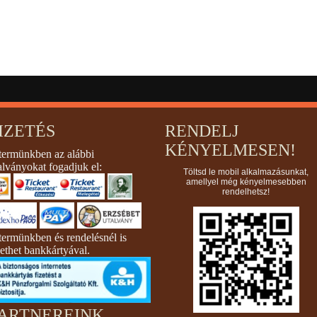
IZETÉS
RENDELJ
KÉNYELMESEN!
termünkben az alábbi
alványokat fogadjuk el:
Töltsd le mobil alkalmazásunkat,
amellyel még kényelmesebben
rendelhetsz!
termünkben és rendelésnél is
zethet bankkártyával.
ARTNEREINK