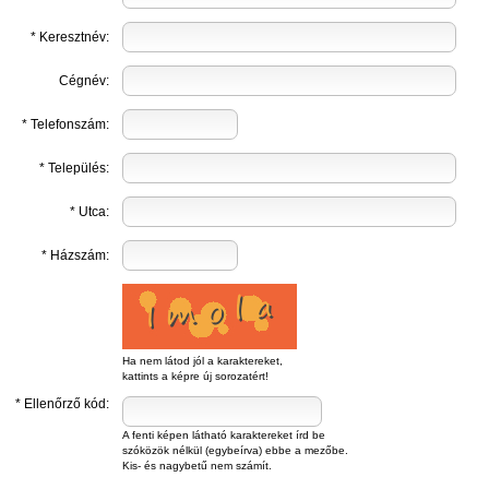
* Keresztnév:
Cégnév:
* Telefonszám:
* Település:
* Utca:
* Házszám:
Ha nem látod jól a karaktereket,
kattints a képre új sorozatért!
* Ellenőrző kód:
A fenti képen látható karaktereket írd be
szóközök nélkül (egybeírva) ebbe a mezőbe.
Kis- és nagybetű nem számít.