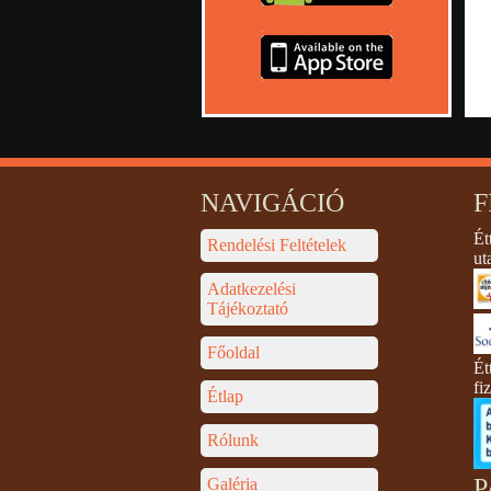
NAVIGÁCIÓ
F
Ét
Rendelési Feltételek
ut
Adatkezelési
Tájékoztató
Főoldal
Ét
fi
Étlap
Rólunk
P
Galéria