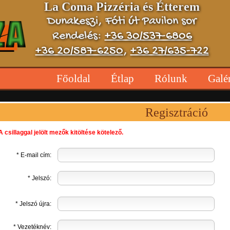
La Coma Pizzéria és Étterem
Dunakeszi, Fóti út Pavilon sor
Rendelés:
+36 30/537-6806
+36 20/587-6250
,
+36 27/635-722
Főoldal
Étlap
Rólunk
Galé
Regisztráció
A csillaggal jelölt mezők kitöltése kötelező.
* E-mail cím:
* Jelszó:
* Jelszó újra:
* Vezetéknév: