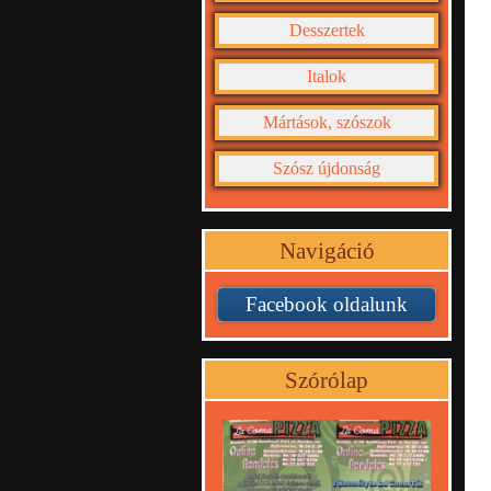
Desszertek
Italok
Mártások, szószok
Szósz újdonság
Navigáció
Facebook oldalunk
Szórólap