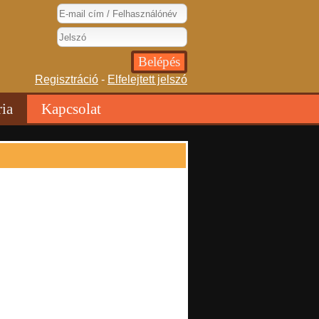
Regisztráció
-
Elfelejtett jelszó
ria
Kapcsolat