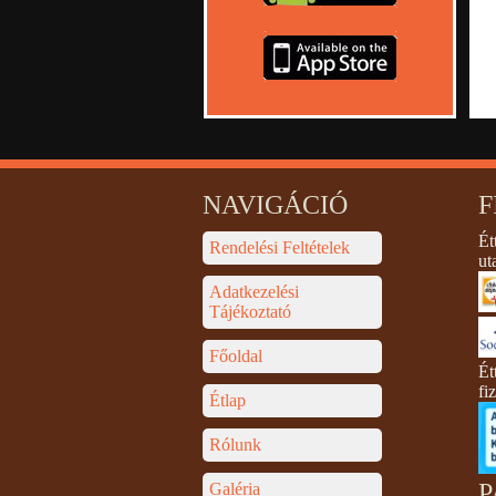
NAVIGÁCIÓ
F
Ét
Rendelési Feltételek
ut
Adatkezelési
Tájékoztató
Főoldal
Ét
fi
Étlap
Rólunk
P
Galéria