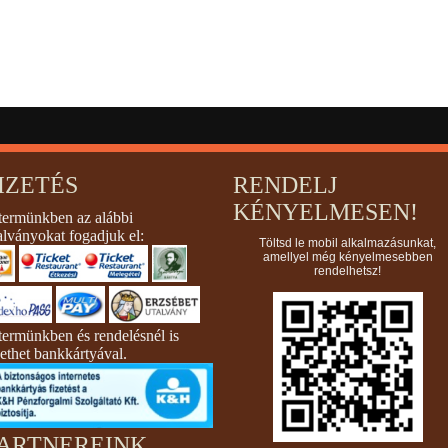
IZETÉS
RENDELJ
KÉNYELMESEN!
termünkben az alábbi
alványokat fogadjuk el:
Töltsd le mobil alkalmazásunkat,
amellyel még kényelmesebben
rendelhetsz!
termünkben és rendelésnél is
zethet bankkártyával.
ARTNEREINK