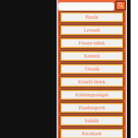
Pizzák
Levesek
Frissen sültek
Köretek
Tészták
Kímélő ételek
Különlegességek
Hamburgerek
Saláták
Kicsiknek