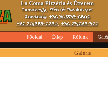
La Coma Pizzéria és Étterem
Dunakeszi, Fóti út Pavilon sor
Rendelés:
+36 30/537-6806
+36 20/587-6250
,
+36 27/635-722
Főoldal
Étlap
Rólunk
Galé
Galéria