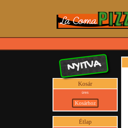
NYITVA
Kosár
üres
Étlap