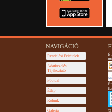
NAVIGÁCIÓ
F
Ét
Rendelési Feltételek
ut
Adatkezelési
Tájékoztató
Főoldal
Ét
fi
Étlap
Rólunk
P
Galéria