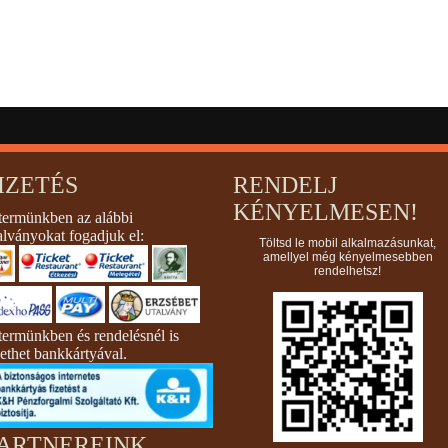
IZETÉS
RENDELJ
KÉNYELMESEN!
termünkben az alábbi
alványokat fogadjuk el:
Töltsd le mobil alkalmazásunkat,
amellyel még kényelmesebben
rendelhetsz!
termünkben és rendelésnél is
zethet bankkártyával.
ARTNEREINK