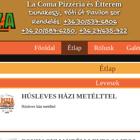
La Coma Pizzéria és Étterem
Dunakeszi, Fóti út Pavilon sor
Rendelés:
+36 30/537-6806
+36 20/587-6250
,
+36 27/635-722
Főoldal
Étlap
Rólunk
Galé
Étlap
Levesek
HÚSLEVES HÁZI METÉLTTEL
Húsleves házi metélttel