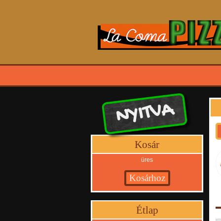
NYITVA
Kosár
üres
Étlap