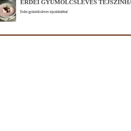
ERDEI GYÜMÖLCSLEVES TEJSZÍNH
Erdei gyümölcsleves tejszínhabbal