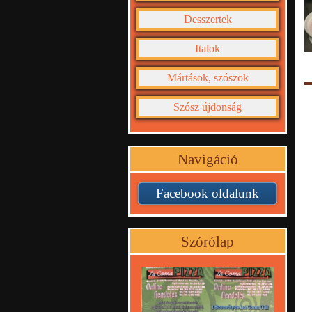
Desszertek
Italok
Mártások, szószok
Szósz újdonság
Navigáció
Facebook oldalunk
Szórólap