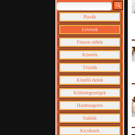
Pizzák
Levesek
Frissen sültek
Köretek
Tészták
Kímélő ételek
Különlegességek
Hamburgerek
Saláták
Kicsiknek