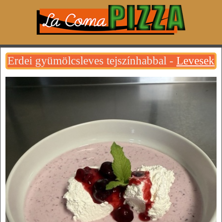
Erdei gyümölcsleves tejszínhabbal -
Levesek