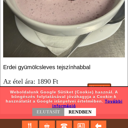
Erdei gyümölcsleves tejszínhabbal
Az étel ára:
1890
Ft
Weboldalunk Google Sütiket (Cookie) használ. A
böngészés folytatásával jóváhagyja a Cookie-k
használatát a Google irányelvei értelmében.
További
információ
Váltás asztali nézetre
ELUTASÍT
RENDBEN