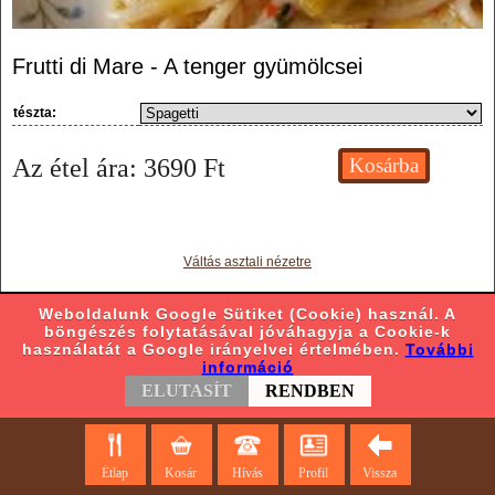
Frutti di Mare - A tenger gyümölcsei
tészta:
Az étel ára:
3690
Ft
Váltás asztali nézetre
Weboldalunk Google Sütiket (Cookie) használ. A
böngészés folytatásával jóváhagyja a Cookie-k
használatát a Google irányelvei értelmében.
További
információ
ELUTASÍT
RENDBEN
Étlap
Kosár
Hívás
Profil
Vissza