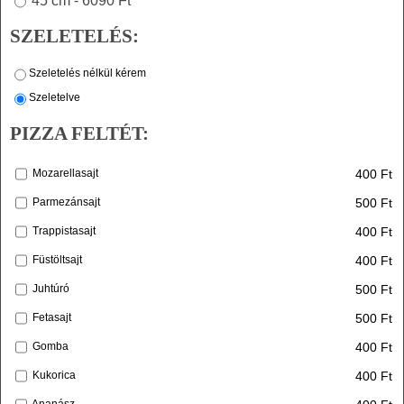
45 cm - 6090 Ft
SZELETELÉS:
Szeletelés nélkül kérem
Szeletelve
PIZZA FELTÉT:
400 Ft
Mozarellasajt
500 Ft
Parmezánsajt
400 Ft
Trappistasajt
400 Ft
Füstöltsajt
500 Ft
Juhtúró
500 Ft
Fetasajt
400 Ft
Gomba
400 Ft
Kukorica