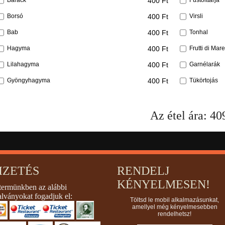
400 Ft
Barack
Füstölttarja
400 Ft
Borsó
Virsli
400 Ft
Bab
Tonhal
400 Ft
Hagyma
Frutti di Mare
400 Ft
Lilahagyma
Garnélarák
400 Ft
Gyöngyhagyma
Tükörtojás
Az étel ára:
40
IZETÉS
RENDELJ
KÉNYELMESEN!
termünkben az alábbi
alványokat fogadjuk el:
Töltsd le mobil alkalmazásunkat,
amellyel még kényelmesebben
rendelhetsz!