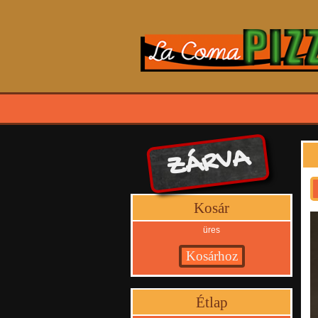
ZÁRVA
Kosár
üres
Étlap