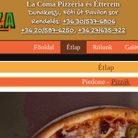
La Coma Pizzéria és Étterem
Dunakeszi, Fóti út Pavilon sor
Rendelés:
+36 30/537-6806
+36 20/587-6250
,
+36 27/635-722
Főoldal
Étlap
Rólunk
Galé
Étlap
Piedone -
Pizzák