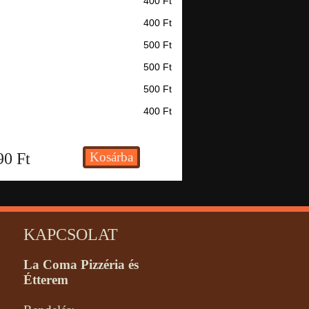
400 Ft
400 Ft
500 Ft
500 Ft
500 Ft
400 Ft
90
Ft
KAPCSOLAT
La Coma Pizzéria és
Étterem