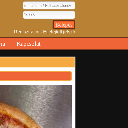
Regisztráció
-
Elfelejtett jelszó
ria
Kapcsolat