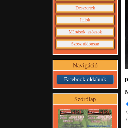
Desszertek
Italok
Mártások, szószok
Szósz újdonság
Navigáció
p
Facebook oldalunk
Szórólap