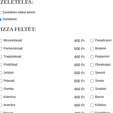
SZELETELÉS:
Szeletelés nélkül kérem
Szeletelve
PIZZA FELTÉT:
400 Ft
Mozarellasajt
Paradicsom
500 Ft
Parmezánsajt
Brokkoli
400 Ft
Trappistasajt
Pepperóni
400 Ft
Füstöltsajt
Olivabogyó
500 Ft
Juhtúró
Spenót
500 Ft
Fetasajt
Sonka
400 Ft
Gomba
Szalámi
400 Ft
Kukorica
Bacon
400 Ft
Ananász
Kolbász