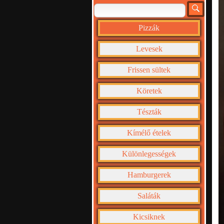
Pizzák
Levesek
Frissen sültek
Köretek
Tészták
Kímélő ételek
Különlegességek
Hamburgerek
Saláták
Kicsiknek