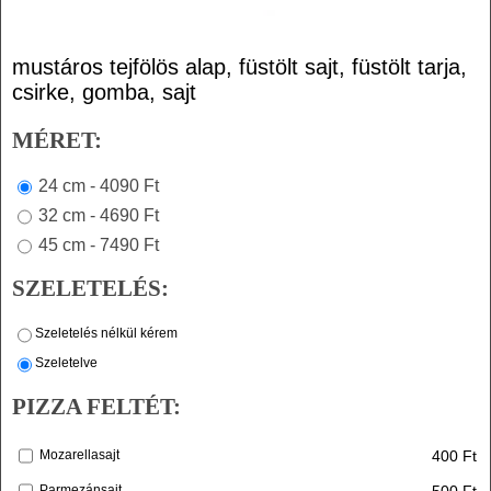
mustáros tejfölös alap, füstölt sajt, füstölt tarja,
csirke, gomba, sajt
MÉRET:
24 cm - 4090 Ft
32 cm - 4690 Ft
45 cm - 7490 Ft
SZELETELÉS:
Szeletelés nélkül kérem
Szeletelve
PIZZA FELTÉT:
400 Ft
Mozarellasajt
500 Ft
Parmezánsajt