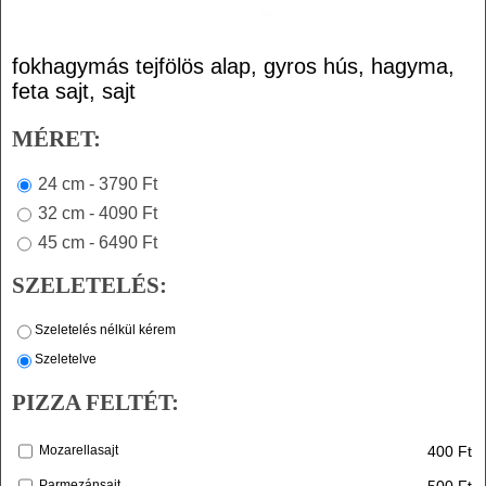
fokhagymás tejfölös alap, gyros hús, hagyma,
feta sajt, sajt
MÉRET:
24 cm - 3790 Ft
32 cm - 4090 Ft
45 cm - 6490 Ft
SZELETELÉS:
Szeletelés nélkül kérem
Szeletelve
PIZZA FELTÉT:
400 Ft
Mozarellasajt
500 Ft
Parmezánsajt