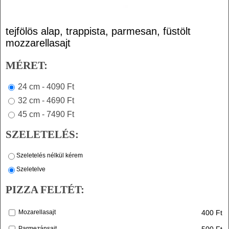
tejfölös alap, trappista, parmesan, füstölt
mozzarellasajt
MÉRET:
24 cm - 4090 Ft
32 cm - 4690 Ft
45 cm - 7490 Ft
SZELETELÉS:
Szeletelés nélkül kérem
Szeletelve
PIZZA FELTÉT:
400 Ft
Mozarellasajt
500 Ft
Parmezánsajt