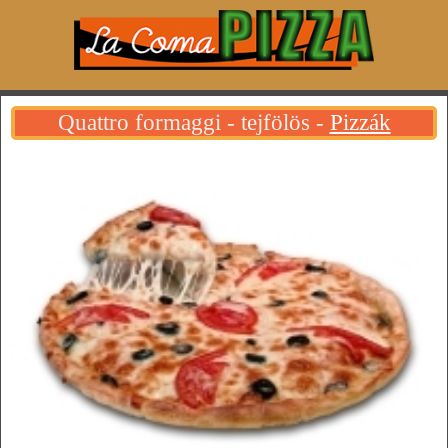
Quattro formaggi - tejfölös -
Pizzák