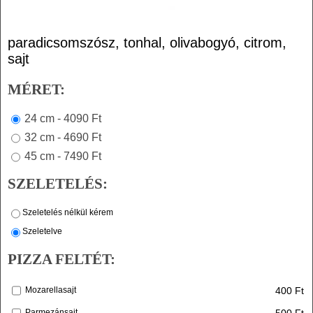
paradicsomszósz, tonhal, olivabogyó, citrom,
sajt
MÉRET:
24 cm - 4090 Ft
32 cm - 4690 Ft
45 cm - 7490 Ft
SZELETELÉS:
Szeletelés nélkül kérem
Szeletelve
PIZZA FELTÉT:
400 Ft
Mozarellasajt
500 Ft
Parmezánsajt