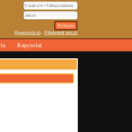
Regisztráció
-
Elfelejtett jelszó
ria
Kapcsolat