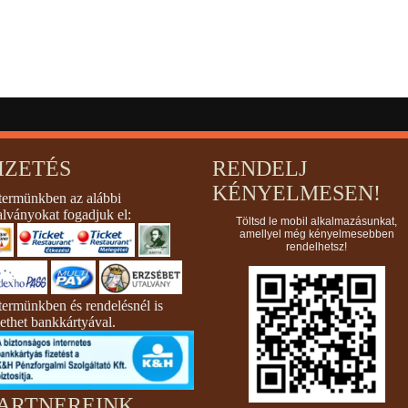
IZETÉS
RENDELJ
KÉNYELMESEN!
termünkben az alábbi
alványokat fogadjuk el:
Töltsd le mobil alkalmazásunkat,
amellyel még kényelmesebben
rendelhetsz!
termünkben és rendelésnél is
zethet bankkártyával.
ARTNEREINK