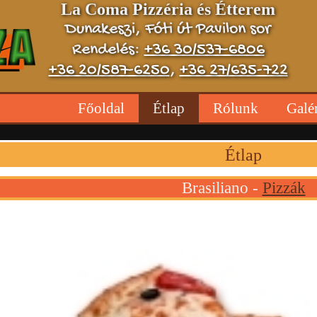
La Coma Pizzéria és Étterem
Dunakeszi, Fóti út Pavilon sor
Rendelés:
+36 30/537-6806
+36 20/587-6250
,
+36 27/635-722
Főoldal
Étlap
Rólunk
Galé
Étlap
Brasiliano -
Pizzák