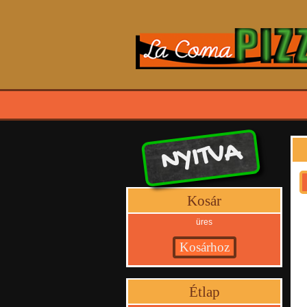
NYITVA
Kosár
üres
Étlap