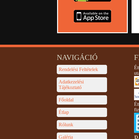
NAVIGÁCIÓ
F
Ét
Rendelési Feltételek
ut
Adatkezelési
Tájékoztató
Főoldal
Ét
fi
Étlap
Rólunk
P
Galéria