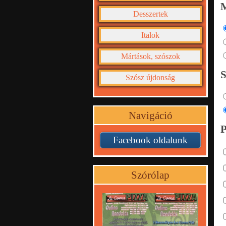
Desszertek
Italok
Mártások, szószok
Szósz újdonság
Navigáció
Facebook oldalunk
Szórólap