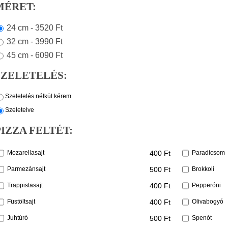
MÉRET:
24 cm - 3520 Ft
32 cm - 3990 Ft
45 cm - 6090 Ft
SZELETELÉS:
Szeletelés nélkül kérem
Szeletelve
PIZZA FELTÉT:
400 Ft
Mozarellasajt
Paradicsom
500 Ft
Parmezánsajt
Brokkoli
400 Ft
Trappistasajt
Pepperóni
400 Ft
Füstöltsajt
Olivabogyó
500 Ft
Juhtúró
Spenót