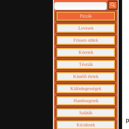
Pizzák
Levesek
Frissen sültek
Köretek
Tészták
Kímélő ételek
Különlegességek
Hamburgerek
Saláták
p
Kicsiknek