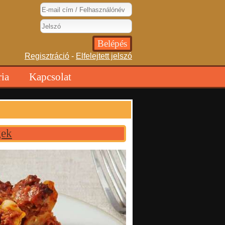
Regisztráció
-
Elfelejtett jelszó
ria
Kapcsolat
gek