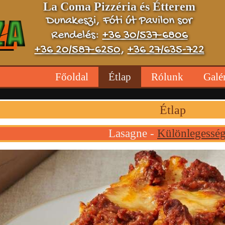
La Coma Pizzéria és Étterem
Dunakeszi, Fóti út Pavilon sor
Rendelés:
+36 30/537-6806
+36 20/587-6250
,
+36 27/635-722
Főoldal
Étlap
Rólunk
Galé
Étlap
Lasagne -
Különlegessé