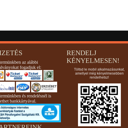
IZETÉS
RENDELJ
KÉNYELMESEN!
termünkben az alábbi
alványokat fogadjuk el:
Töltsd le mobil alkalmazásunkat,
amellyel még kényelmesebben
rendelhetsz!
termünkben és rendelésnél is
zethet bankkártyával.
ARTNEREINK