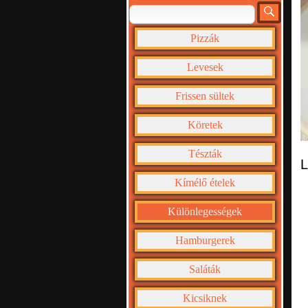
Pizzák
Levesek
Frissen sültek
Köretek
Tészták
L
Kímélő ételek
Különlegességek
Hamburgerek
Saláták
Kicsiknek