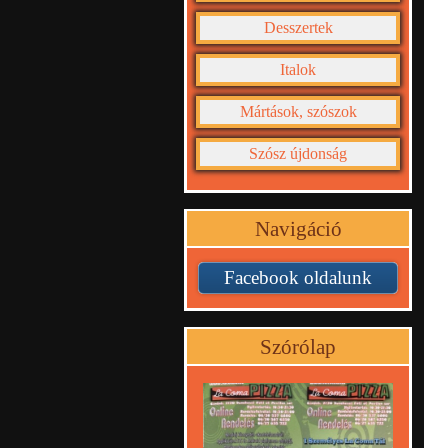
Desszertek
Italok
Mártások, szószok
Szósz újdonság
Navigáció
Facebook oldalunk
Szórólap