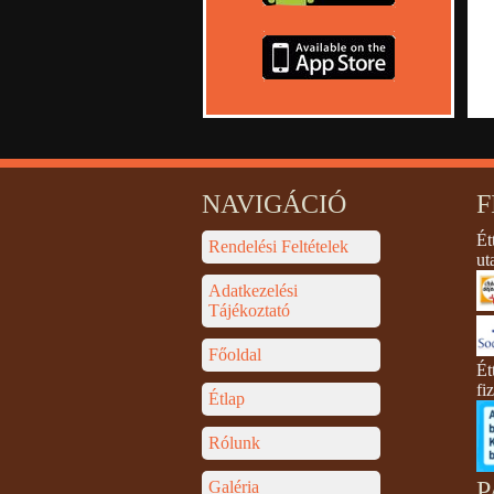
NAVIGÁCIÓ
F
Ét
Rendelési Feltételek
ut
Adatkezelési
Tájékoztató
Főoldal
Ét
fi
Étlap
Rólunk
P
Galéria