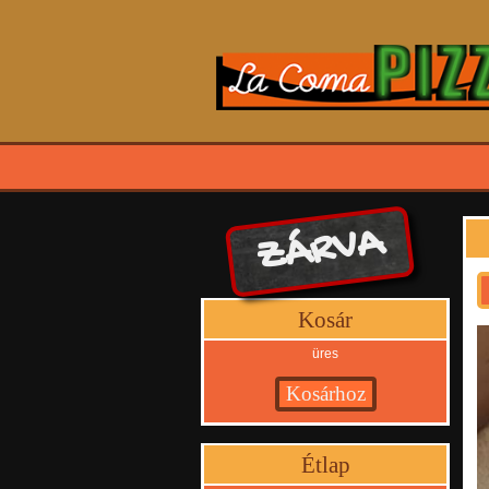
ZÁRVA
Kosár
üres
Étlap