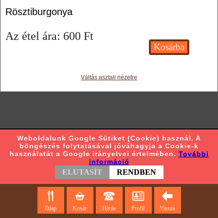
Rösztiburgonya
Az étel ára:
600
Ft
Váltás asztali nézetre
Weboldalunk Google Sütiket (Cookie) használ. A
böngészés folytatásával jóváhagyja a Cookie-k
használatát a Google irányelvei értelmében.
További
információ
ELUTASÍT
RENDBEN
Étlap
Kosár
Hívás
Profil
Vissza