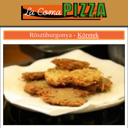
Rösztiburgonya -
Köretek