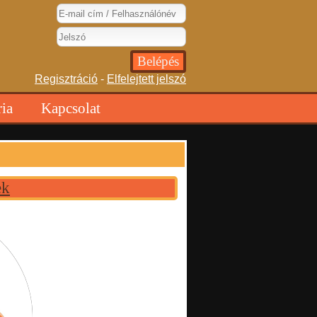
Regisztráció
-
Elfelejtett jelszó
ria
Kapcsolat
ek