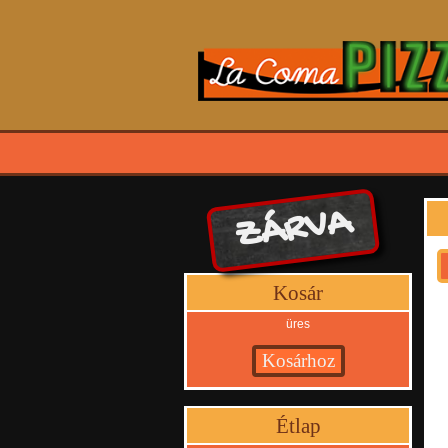
ZÁRVA
Kosár
üres
Étlap