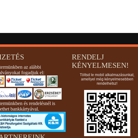
IZETÉS
RENDELJ
KÉNYELMESEN!
termünkben az alábbi
alványokat fogadjuk el:
Töltsd le mobil alkalmazásunkat,
amellyel még kényelmesebben
rendelhetsz!
termünkben és rendelésnél is
zethet bankkártyával.
ARTNEREINK