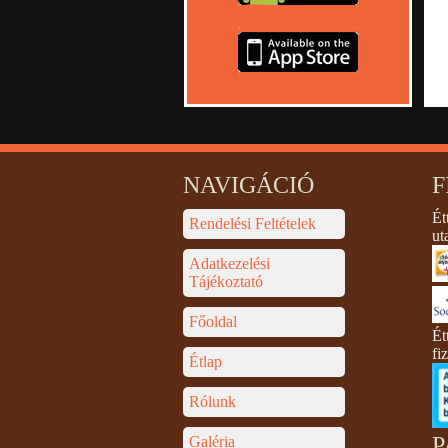
NAVIGÁCIÓ
F
Ét
Rendelési Feltételek
ut
Adatkezelési
Tájékoztató
Főoldal
Ét
fi
Étlap
Rólunk
P
Galéria