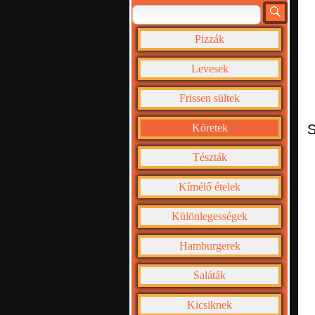
Pizzák
Levesek
Frissen sültek
Köretek
S
Tészták
Kímélő ételek
Különlegességek
Hamburgerek
Saláták
Kicsiknek