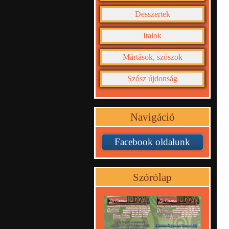
Desszertek
Italok
Mártások, szószok
Szósz újdonság
Navigáció
Facebook oldalunk
Szórólap