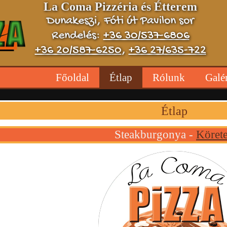
La Coma Pizzéria és Étterem
Dunakeszi, Fóti út Pavilon sor
Rendelés:
+36 30/537-6806
+36 20/587-6250
,
+36 27/635-722
Főoldal
Étlap
Rólunk
Galé
Étlap
Steakburgonya -
Köret