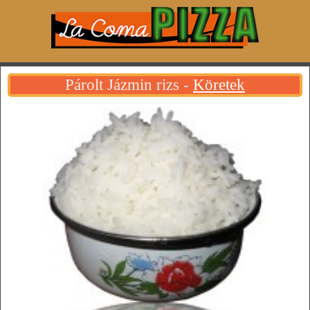
Párolt Jázmin rizs -
Köretek