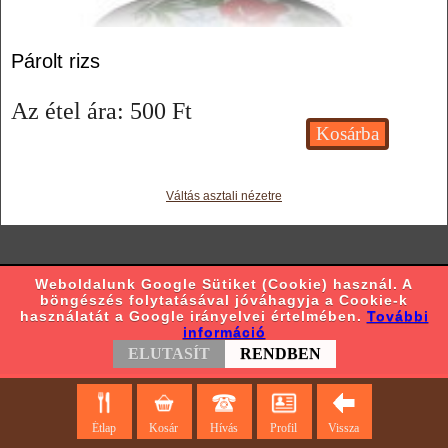
Párolt rizs
Az étel ára:
500
Ft
Váltás asztali nézetre
Weboldalunk Google Sütiket (Cookie) használ. A
böngészés folytatásával jóváhagyja a Cookie-k
használatát a Google irányelvei értelmében.
További
információ
ELUTASÍT
RENDBEN
Étlap
Kosár
Hívás
Profil
Vissza