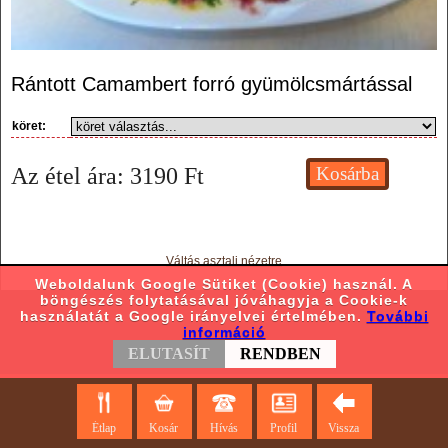
Rántott Camambert forró gyümölcsmártással
köret:
Az étel ára:
3190
Ft
Váltás asztali nézetre
Weboldalunk Google Sütiket (Cookie) használ. A
böngészés folytatásával jóváhagyja a Cookie-k
használatát a Google irányelvei értelmében.
További
információ
ELUTASÍT
RENDBEN
Étlap
Kosár
Hívás
Profil
Vissza