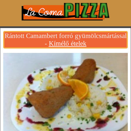
Rántott Camambert forró gyümölcsmártással
-
Kímélő ételek