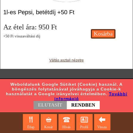
1l-es Pepsi, betétdíj +50 Ft
Az étel ára:
950
Ft
+50 Ft visszaváltási díj
Váltás asztali nézetre
Weboldalunk Google Sütiket (Cookie) használ. A
böngészés folytatásával jóváhagyja a Cookie-k
használatát a Google irányelvei értelmében.
További
információ
ELUTASÍT
RENDBEN
Étlap
Kosár
Hívás
Profil
Vissza