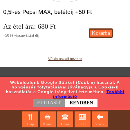
0,5l-es Pepsi MAX, betétdíj +50 Ft
Az étel ára:
680
Ft
+50 Ft visszaváltási díj
Váltás asztali nézetre
Weboldalunk Google Sütiket (Cookie) használ. A
böngészés folytatásával jóváhagyja a Cookie-k
használatát a Google irányelvei értelmében.
További
információ
ELUTASÍT
RENDBEN
Étlap
Kosár
Hívás
Profil
Vissza