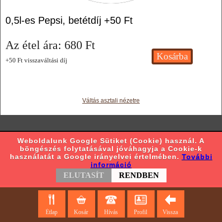
0,5l-es Pepsi, betétdíj +50 Ft
Az étel ára:
680
Ft
+50 Ft visszaváltási díj
Váltás asztali nézetre
Weboldalunk Google Sütiket (Cookie) használ. A
böngészés folytatásával jóváhagyja a Cookie-k
használatát a Google irányelvei értelmében.
További
információ
ELUTASÍT
RENDBEN
Étlap
Kosár
Hívás
Profil
Vissza