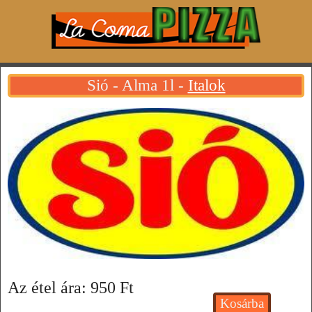
Sió - Alma 1l -
Italok
Az étel ára:
950
Ft