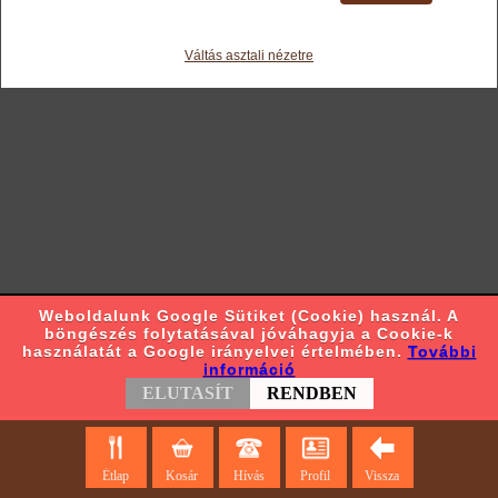
Váltás asztali nézetre
Weboldalunk Google Sütiket (Cookie) használ. A
böngészés folytatásával jóváhagyja a Cookie-k
használatát a Google irányelvei értelmében.
További
információ
ELUTASÍT
RENDBEN
Étlap
Kosár
Hívás
Profil
Vissza