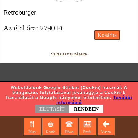
Retroburger
Az étel ára:
2790
Ft
Váltás asztali nézetre
Weboldalunk Google Sütiket (Cookie) használ. A
böngészés folytatásával jóváhagyja a Cookie-k
használatát a Google irányelvei értelmében.
További
információ
ELUTASÍT
RENDBEN
Étlap
Kosár
Hívás
Profil
Vissza