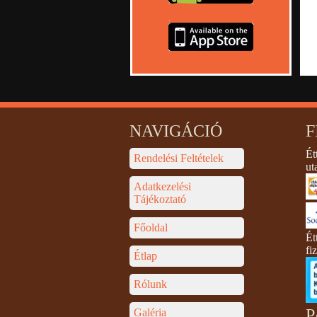
NAVIGÁCIÓ
F
Ét
Rendelési Feltételek
ut
Adatkezelési
Tájékoztató
Főoldal
Ét
fi
Étlap
Rólunk
P
Galéria