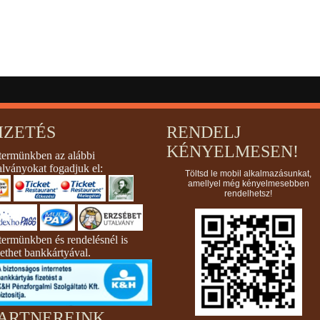
IZETÉS
RENDELJ
KÉNYELMESEN!
termünkben az alábbi
alványokat fogadjuk el:
Töltsd le mobil alkalmazásunkat,
amellyel még kényelmesebben
rendelhetsz!
termünkben és rendelésnél is
zethet bankkártyával.
ARTNEREINK