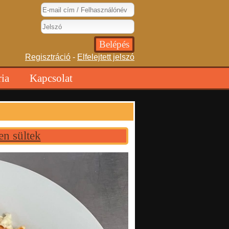
Regisztráció
-
Elfelejtett jelszó
ria
Kapcsolat
en sültek