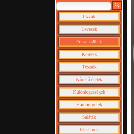
Pizzák
Levesek
Frissen sültek
Köretek
Tészták
Kímélő ételek
Különlegességek
Hamburgerek
Saláták
Kicsiknek