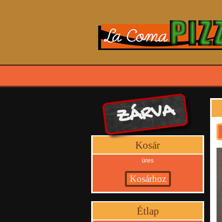
ZÁRVA
Kosár
üres
Étlap