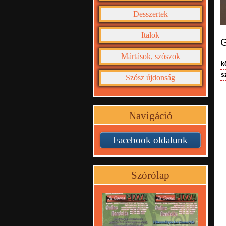
Desszertek
Italok
G
Mártások, szószok
k
s
Szósz újdonság
Navigáció
Facebook oldalunk
Szórólap