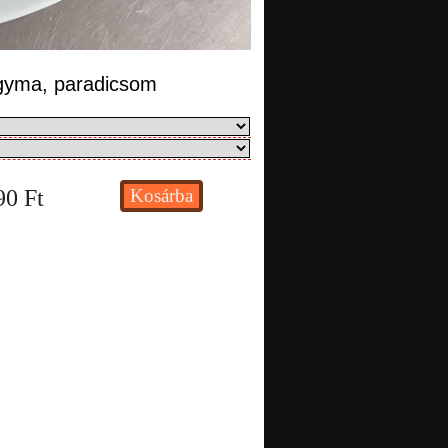
hagyma, paradicsom
90
Ft