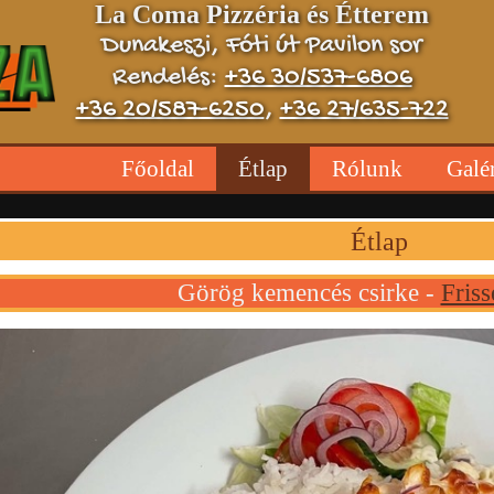
La Coma Pizzéria és Étterem
Dunakeszi, Fóti út Pavilon sor
Rendelés:
+36 30/537-6806
+36 20/587-6250
,
+36 27/635-722
Főoldal
Étlap
Rólunk
Galé
Étlap
Görög kemencés csirke -
Friss