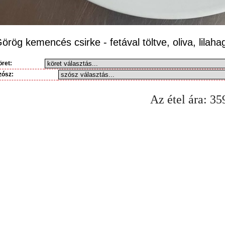
örög kemencés csirke - fetával töltve, oliva, lila
öret:
zósz:
Az étel ára:
35