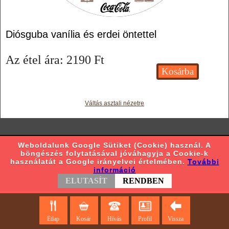
Diósguba vanília és erdei öntettel
Az étel ára:
2190
Ft
Váltás asztali nézetre
Weboldalunk Google Sütiket (Cookie) használ. A
böngészés folytatásával jóváhagyja a Cookie-k
használatát a Google irányelvei értelmében.
További
információ
ELUTASÍT
RENDBEN
Étlap
Kosár
Hívás
Profil
Vissza