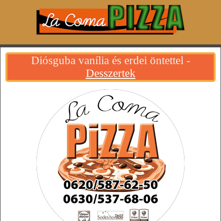
Diósguba vanília és erdei öntettel -
Desszertek