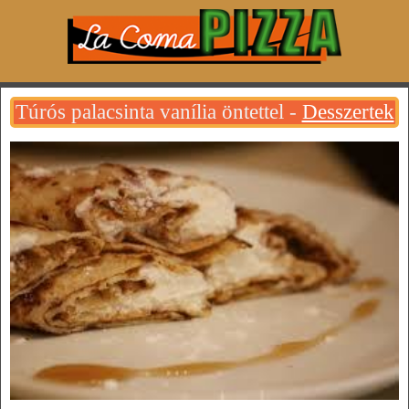
Túrós palacsinta vanília öntettel -
Desszertek