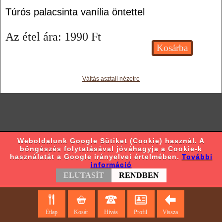
Túrós palacsinta vanília öntettel
Az étel ára:
1990
Ft
Váltás asztali nézetre
Weboldalunk Google Sütiket (Cookie) használ. A
böngészés folytatásával jóváhagyja a Cookie-k
használatát a Google irányelvei értelmében.
További
információ
ELUTASÍT
RENDBEN
Étlap
Kosár
Hívás
Profil
Vissza