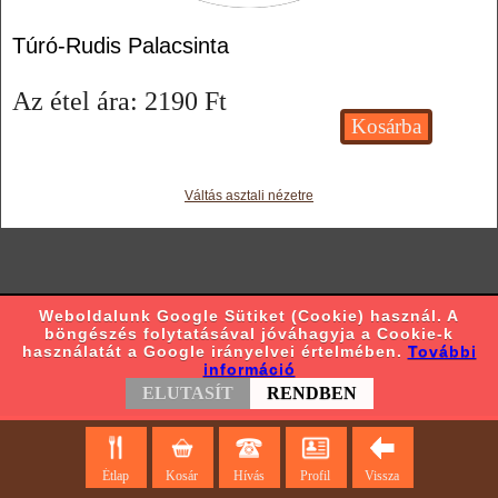
Túró-Rudis Palacsinta
Az étel ára:
2190
Ft
Váltás asztali nézetre
Weboldalunk Google Sütiket (Cookie) használ. A
böngészés folytatásával jóváhagyja a Cookie-k
használatát a Google irányelvei értelmében.
További
információ
ELUTASÍT
RENDBEN
Étlap
Kosár
Hívás
Profil
Vissza