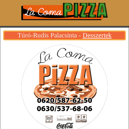
Túró-Rudis Palacsinta -
Desszertek